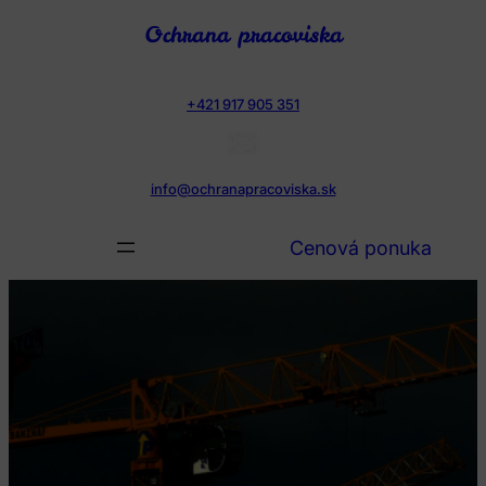
Prejsť
Ochrana pracoviska
na
obsah
+421 917 905 351
info@ochranapracoviska.sk
Cenová ponuka