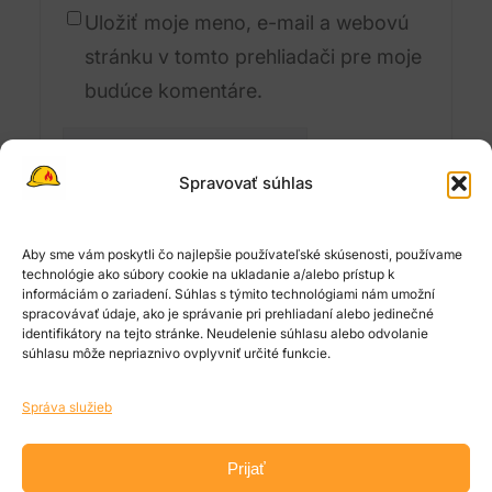
Uložiť moje meno, e-mail a webovú
stránku v tomto prehliadači pre moje
budúce komentáre.
Spravovať súhlas
Aby sme vám poskytli čo najlepšie používateľské skúsenosti, používame
technológie ako súbory cookie na ukladanie a/alebo prístup k
informáciám o zariadení. Súhlas s týmito technológiami nám umožní
Search
spracovávať údaje, ako je správanie pri prehliadaní alebo jedinečné
identifikátory na tejto stránke. Neudelenie súhlasu alebo odvolanie
H
súhlasu môže nepriaznivo ovplyvniť určité funkcie.
ľ
Search
a
Správa služieb
d
Prijať
About
a